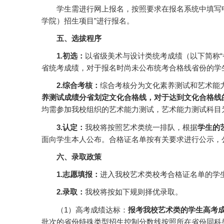
学生需进行网上报名，按照要求在报名系统中填写申请表并按时提
学院）招生项目”进行报名。
五、选拔程序
1.
初选：
以省级美术与设计类统考成绩（以下简称
省统考成绩，对于报名时尚未公布统考合格线省份的学
2.综合考核：
综合考核分为文化素养测试和艺术能
养测试成绩分省划定
文化
合格线，
对于
达到
文化
合格线
均需参加我校组织的艺术能力测试，艺术能力测试科目
3.认定
：
我校将按照艺术类统一排队，根据
学生的
面向学生本人公布。合格证名单按有关要求进行公示，
六、录取政策
1.志愿填报：
进入我校艺术类校考合格证名单的学
2.录取：
我校将按如下规则择优录取。
（1）高考成绩达标：
报考我校
艺术类
的
学生
高考
批次的省份特殊类型招生控制分数线按照所在省份同科