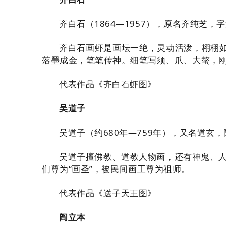
齐白石（1864—1957），原名齐纯芝
齐白石画虾是画坛一绝，灵动活泼，栩栩
落墨成金，笔笔传神。细笔写须、爪、大螯，
代表作品《齐白石虾图》
吴道子
吴道子（约680年—759年），又名道玄
吴道子擅佛教、道教人物画，还有神鬼、人
们尊为“画圣”，被民间画工尊为祖师。
代表作品《送子天王图》
阎立本