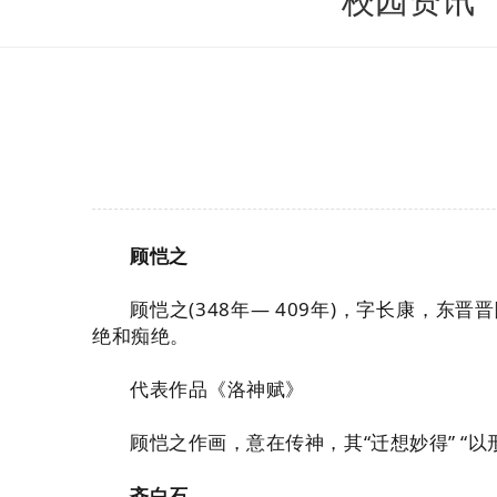
校园资讯
顾恺之
顾恺之(348年— 409年)，字长康
绝和痴绝。
代表作品《洛神赋》
顾恺之作画，意在传神，其“迁想妙得” “
齐白石